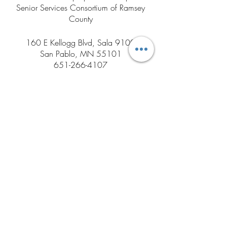
Senior Services Consortium of Ramsey
County
160 E Kellogg Blvd, Sala 9100
San Pablo, MN 55101
651-266-4107
email@mealsonwheels-rc.org
651-266-4107
651-318-9091 para
obtener comidas
email@mealsonwheels-
rc.org